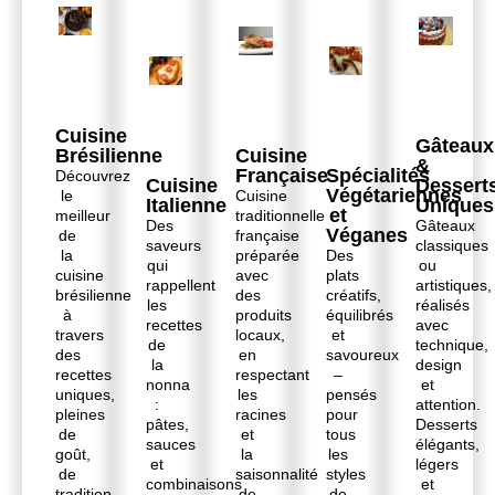
Cuisine
Gâteaux
Brésilienne
Cuisine
&
Française
Spécialités
Découvrez
Cuisine
Dessert
Végétariennes
le
Cuisine
Italienne
Uniques
et
meilleur
traditionnelle
Des
Gâteaux
Véganes
de
française
saveurs
classiques
la
préparée
Des
qui
ou
cuisine
avec
plats
rappellent
artistiques,
brésilienne
des
créatifs,
les
réalisés
à
produits
équilibrés
recettes
avec
travers
locaux,
et
de
technique,
des
en
savoureux
la
design
recettes
respectant
–
nonna
et
uniques,
les
pensés
:
attention.
pleines
racines
pour
pâtes,
Desserts
de
et
tous
sauces
élégants,
goût,
la
les
et
légers
de
saisonnalité
styles
combinaisons
et
tradition
de
de