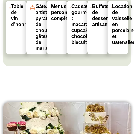
Table
Gâteaux
Menus
Cadeaux
Buffets
Location
de
artistiques,
personnalisés
gourmets
de
de
vin
pyramides
complets
:
desserts
vaisselle
d’honneur
de
macarons,
artisanaux
en
choux,
cupcakes,
porcelain
gâteaux
chocolats,
et
de
biscuits
ustensile
mariage